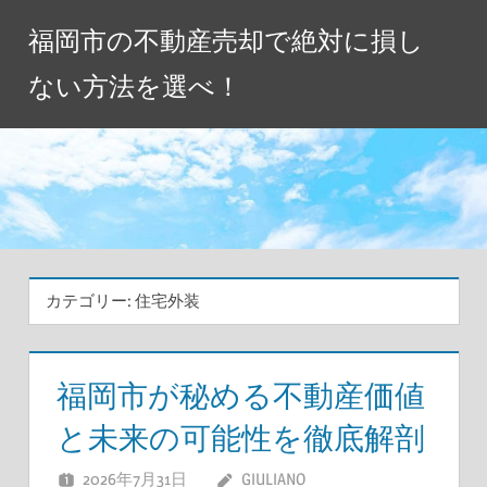
コ
福岡市の不動産売却で絶対に損し
ン
テ
ない方法を選べ！
ン
ツ
へ
ス
キ
ッ
プ
カテゴリー:
住宅外装
福岡市が秘める不動産価値
と未来の可能性を徹底解剖
2026年7月31日
GIULIANO